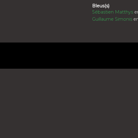
Bleus(s)
Sébastien Matthys
e
Guillaume Simonis
en