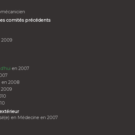
romécanicien
 des comités précédents
n 2009
d'hui
en 2007
007
u
en 2008
 2009
010
10
'extérieur
isé(e) en Médecine en 2007