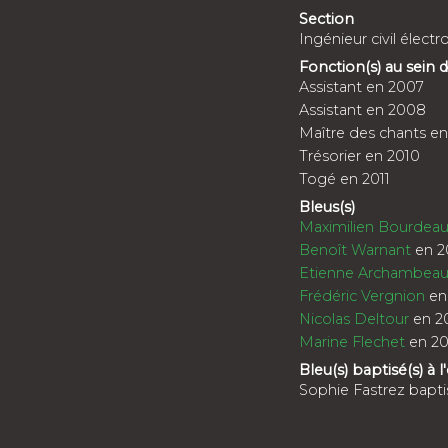
Section
Ingénieur civil élect
Fonction(s) au sein
Assistant en 2007
Assistant en 2008
Maître des chants e
Trésorier en 2010
Togé en 2011
Bleus(s)
Maximilien Bourdeau
Benoît Warnant
en 2
Etienne Archambea
Frédéric Vergnion
en
Nicolas Deltour
en 2
Marine Flechet
en 20
Bleu(s) baptisé(s) à l
Sophie Fastrez bapt