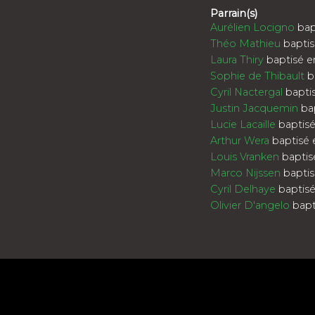
Parrain(s)
Aurélien Locigno
bap
Théo Mathieu
baptis
Laura Thiry
baptisé e
Sophie de Thibault
b
Cyril Nactergal
bapti
Justin Jacquemin
bap
Lucie Lacaille
baptisé
Arthur Wera
baptisé 
Louis Vranken
baptis
Marco Nijssen
baptis
Cyril Delhaye
baptisé
Olivier D'angelo
bapt