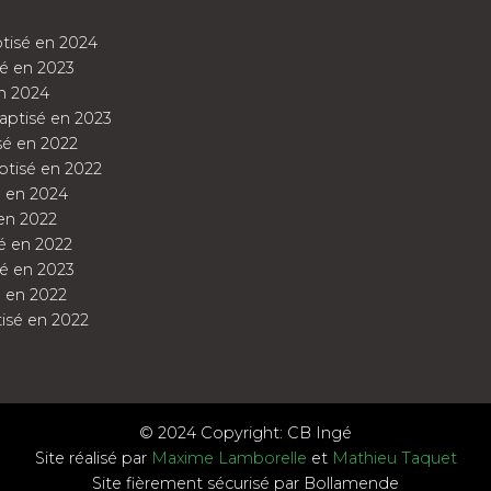
tisé en 2024
é en 2023
n 2024
aptisé en 2023
sé en 2022
tisé en 2022
 en 2024
en 2022
é en 2022
é en 2023
 en 2022
isé en 2022
© 2024 Copyright: CB Ingé
Site réalisé par
Maxime Lamborelle
et
Mathieu Taquet
Site fièrement sécurisé par Bollamende