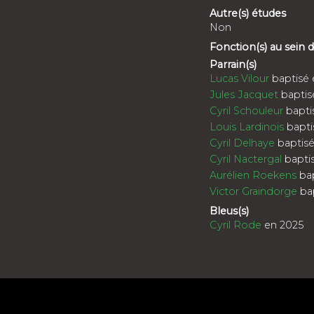
Autre(s) études
Non
Fonction(s) au sein
Parrain(s)
Lucas Vilour
baptisé 
Jules Jacquet
baptis
Cyril Schouleur
bapti
Louis Lardinois
bapti
Cyril Delhaye
baptisé
Cyril Nactergal
bapti
Aurélien Roekens
bap
Victor Graindorge
bap
Bleus(s)
Cyril Rode
en 2025