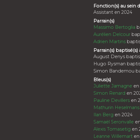
Fonction(s) au sein
Assistant en 2024
Parrain(s)
Massimo Bertoglia
b
Aurélien Delcour
bapt
Adrien Martins
bapti
Parrain(s) baptisé(s) 
August Denys baptis
Hugo Rysman baptis
Simon Bandemou bap
Bleus(s)
Juliette Jamagne
en
Simon Renard
en 20
Pauline Devillers
en 
Mathurin Heselmans
Ilan Berg
en 2024
Samaël Seronvalle
en
Alexis Tomasetig
en 
Leanne Willemart
en