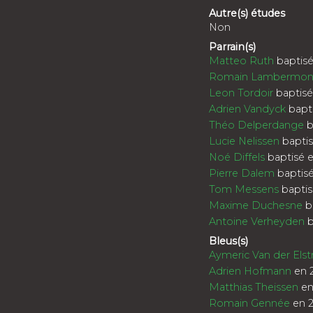
Autre(s) études
Non
Parrain(s)
Matteo Ruth
baptisé
Romain Lambermon
Leon Tordoir
baptisé
Adrien Vandyck
bapti
Théo Delperdange
b
Lucie Nelissen
baptis
Noé Diffels
baptisé e
Pierre Dalem
baptisé
Tom Messens
baptis
Maxime Duchesne
b
Antoine Verheyden
b
Bleus(s)
Aymeric Van der Elst
Adrien Hofmann
en 
Matthias Theissen
en
Romain Gennée
en 