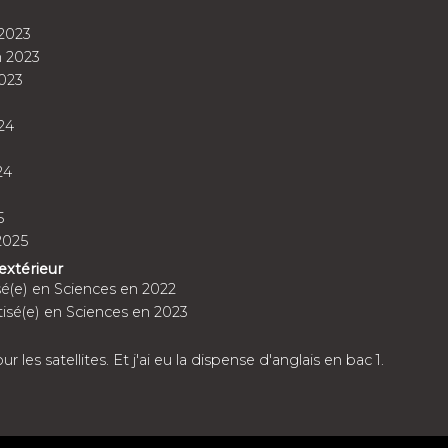
2023
 2023
023
24
24
5
2025
'extérieur
sé(e) en Sciences en 2022
isé(e) en Sciences en 2023
 les satellites. Et j'ai eu la dispense d'anglais en bac 1.