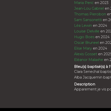
Maria Perić
en 2023
Jean-Lou Gabriel
en 
Thomas Pierobon
en
Sam Sansonetti
en 2
Léa Lewin
en 2024
Louise Delville
en 20
Hugo Boes
en 2024
Oscar Bruneel
en 20
Elise Mary
en 2024
Alexis Gosset
en 202
Eléanor Malaxhe
en 
Bleu(s) baptisé(s) à l
Clara Senechal bapti
Alba Jacquemin bapt
Description
Apparement je vis pour