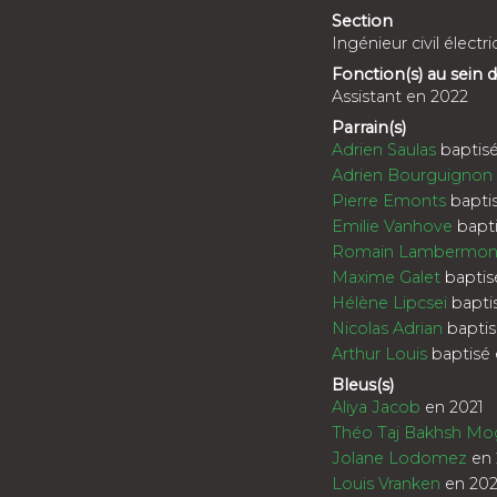
Section
Ingénieur civil électri
Fonction(s) au sein
Assistant en 2022
Parrain(s)
Adrien Saulas
baptisé
Adrien Bourguignon
Pierre Emonts
baptis
Emilie Vanhove
bapti
Romain Lambermon
Maxime Galet
baptis
Hélène Lipcsei
bapti
Nicolas Adrian
baptis
Arthur Louis
baptisé 
Bleus(s)
Aliya Jacob
en 2021
Théo Taj Bakhsh M
Jolane Lodomez
en 
Louis Vranken
en 20