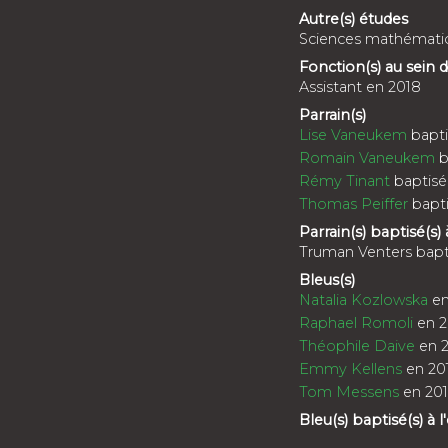
Autre(s) études
Sciences mathémati
Fonction(s) au sein
Assistant en 2018
Parrain(s)
Lise Vaneukem
bapti
Romain Vaneukem
b
Rémy Tinant
baptisé
Thomas Peiffer
bapti
Parrain(s) baptisé(s) 
Truman Venters bapti
Bleus(s)
Natalia Kozlowska
en
Raphael Romoli
en 2
Théophile Daive
en 
Emmy Kellens
en 20
Tom Messens
en 20
Bleu(s) baptisé(s) à l