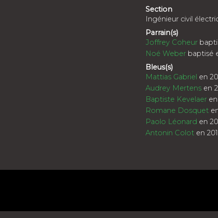
Section
Ingénieur civil électri
Parrain(s)
Joffrey Coheur
bapti
Noé Weber
baptisé 
Bleus(s)
Mattias Gabriel
en 20
Audrey Mertens
en 2
Baptiste Kevelaer
en
Romane Dosquet
en
Paolo Léonard
en 20
Antonin Colot
en 20