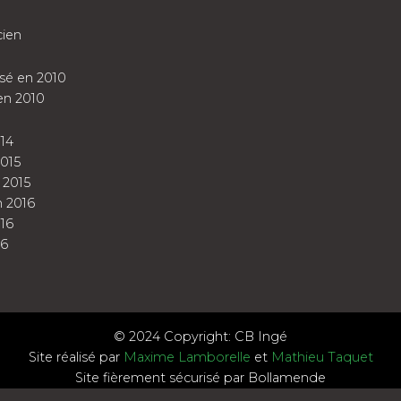
cien
sé en 2010
en 2010
14
015
 2015
 2016
16
16
© 2024 Copyright: CB Ingé
Site réalisé par
Maxime Lamborelle
et
Mathieu Taquet
Site fièrement sécurisé par Bollamende