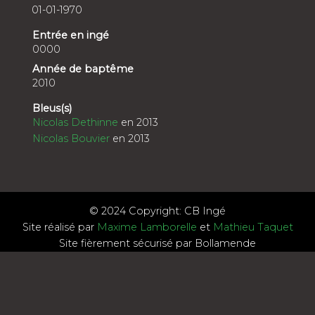
01-01-1970
Entrée en ingé
0000
Année de baptême
2010
Bleus(s)
Nicolas Dethinne
en 2013
Nicolas Bouvier
en 2013
© 2024 Copyright: CB Ingé
Site réalisé par
Maxime Lamborelle
et
Mathieu Taquet
Site fièrement sécurisé par Bollamende